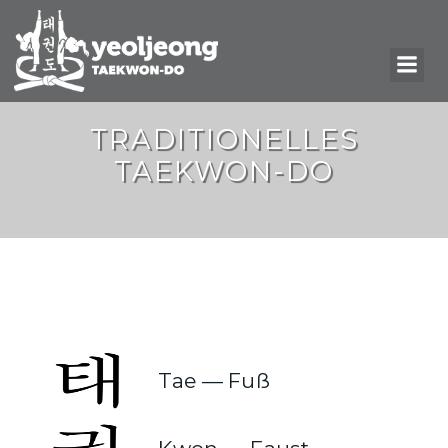
TRADITIONELLES
TAEKWON-DO
Tae — Fuß