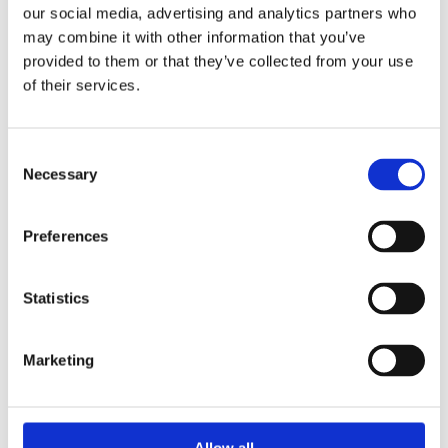
our social media, advertising and analytics partners who
may combine it with other information that you’ve
provided to them or that they’ve collected from your use
of their services.
C
Necessary
o
<
>
n
s
Preferences
e
Am 22.11.2025 waren wir zu Gast bei
n
Großmeister Elöd Oberst in Heilbronn. Er hat
t
Statistics
im Rahmen eines großen Lehrgangs sein 40-
S
jähriges Taekwon-Do Jubiläum gefeiert, bei
e
Marketing
dem auch sein Lehrer, Großmeister Reinhold
l
Fixle, mit dabei war. Reinhold Fixle war einer
e
der ersten Großmeister unter Meister Kwon
c
und ist im traditionellen Taekwon-Do sehr
t