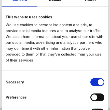
weitergeben.
MEHR ERFAHREN
This website uses cookies
We use cookies to personalise content and ads, to
provide social media features and to analyse our traffic.
Wir sind Frank, Beatriz, Sonja und Peter und
We also share information about your use of our site with
betreiben leidenschaftlich gerne traditionelles
our social media, advertising and analytics partners who
Taekwon-Do. Daher leitet sich auch unser
may combine it with other information that you’ve
Schulname
Yeoljeong Taekwon-Do
ab.
provided to them or that they’ve collected from your use
Yeoljeong ist koreanisch und
of their services.
bedeutet
Leidenschaft
.
Lass dich von unserer Leidenschaft anstecken.
C
Frank, Beatriz, Sonja und Peter
Necessary
o
YEOLJEONG TEAM
n
s
Preferences
e
n