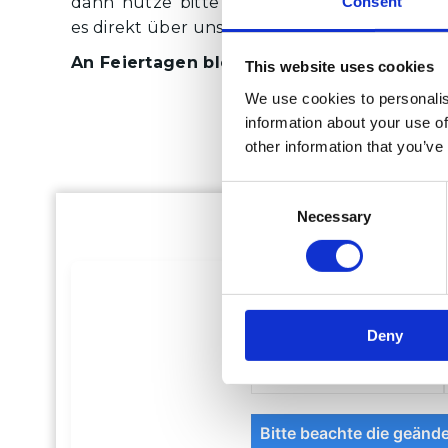
Consent
dann nutze bitte unser
Kontaktformular
od
es direkt über unseren Trainingskalender.
An Feiertagen bleibt die Schule geschlos
This website uses cookies
We use cookies to personalis
information about your use of
other information that you’ve
C
Necessary
o
n
s
e
n
Deny
t
S
e
l
e