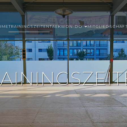
OME
TRAININGSZEITEN
TAEKWON-DO
MITGLIEDSCHAF
AININGSZEI