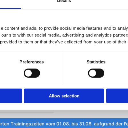
Details
er buche
Techniken werden eher al
Kombinationen ausgeführt und e
sen.
wird weniger Fokus au
Einzeltechniken gelegt.
e content and ads, to provide social media features and to analy
 our site with our social media, advertising and analytics partn
 provided to them or that they’ve collected from your use of their
UNSERE TRAININGSZEITEN
Preferences
Statistics
Allow selection