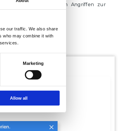
About
s
verinnerlicht, um sich Angriffen zur
s
Wehr zu setzen.
f
se our traffic. We also share
ers who may combine it with
 services.
Marketing
Allow all