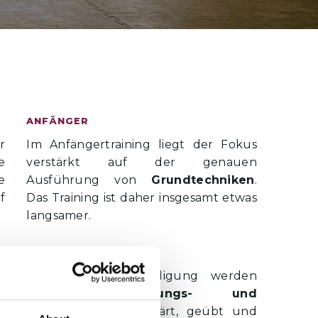
ANFÄNGER
r
Im Anfängertraining liegt der Fokus
e
verstärkt auf der genauen
e
Ausführung von
Grundtechniken
.
f
Das Training ist daher insgesamt etwas
langsamer.
SELBSTVERTEIDIGUNG
t
In der Selbstverteidigung werden
.
effektive
Befreiungs- und
e
Hebeltechniken
erklärt, geübt und