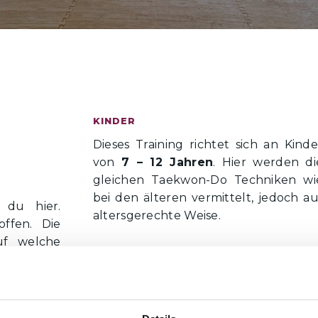
KINDER
Dieses Training richtet sich an Kinde
von
7 – 12 Jahren
. Hier werden di
gleichen Taekwon-Do Techniken wi
bei den älteren vermittelt, jedoch au
t du hier.
altersgerechte Weise.
offen. Die
uf welche
FORTGESCHRITTENE
gt wird.
Das Training für Fortgeschrittene ziel
gerne ein
auf
Power und Geschwindigkeit
ab
 möchtest,
Es ist insgesamt schneller, di