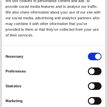
We use cookies to personalise content and ads, to
provide social media features and to analyse our traffic.
We also share information about your use of our site with
our social media, advertising and analytics partners who
may combine it with other information that you’ve
provided to them or that they’ve collected from your use
of their services.
C
<
>
Necessary
o
n
s
Heute haben wir uns mit einer motivierten
Preferences
e
Gruppe unserer Schülerinnen und Schüler zu
n
einem mehrstündigen Sondertraining bei uns
t
Statistics
im Dojang getroffen. Dabei ging es darum, die
S
Hyongs, die ein wichtiger Baustein des
e
Marketing
traditionellen Taekwon-Do sind, zu üben. Im
l
Fokus standen vor allem die Grundprinzipien,